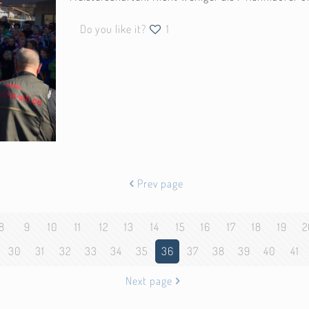
Do you like it?
1
Prev page
8
9
10
11
12
13
14
15
16
17
18
19
2
30
31
32
33
34
35
36
37
38
39
40
41
Next page