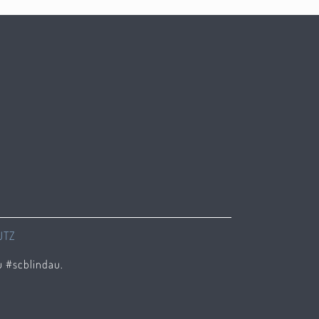
UTZ
u #scblindau.