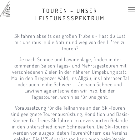
TOUREN – UNSER
LEISTUNGSSPEKTRUM
Skifahren abseits des großen Trubels - Hast du Lust
mit uns raus in die Natur und weg von den Liften zu
touren?
Je nach Schnee und Lawinenlage, finden in der
kommenden Saison Tages- und Mehrtagestouren mit
verschiedenen Zielen in der näheren Umgebung statt.
Mal in den Bregenzer Wald, ins Allgäu, ins Laternser Tal
oder auch in die Schweiz….. Je nach Schnee und
Lawinenlage entscheiden wir insb. bei den
Tagestouren, wohin es für uns geht.
Voraussetzung für die Teilnahme an den Ski-Touren
sind geeignete Tourenausrüstung, Kondition und Basis-
Können für freies Skifahren im unverspurten Gelände
in den unterschiedlichen Schneearten. Die Ski-Touren
werden von ausgebildeten Tourenführern des Vereins
geleitet. Die LVS-Ausrüstung kann auch beim Verein