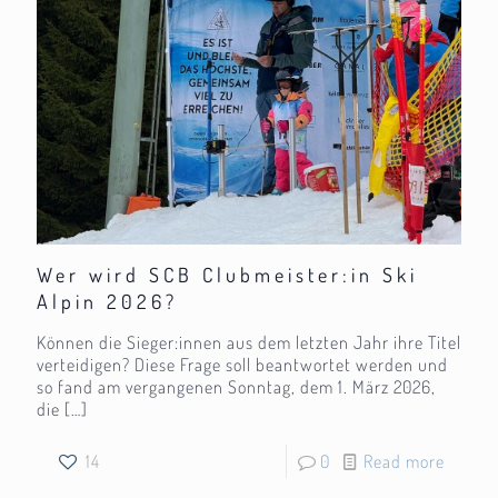
Wer wird SCB Clubmeister:in Ski
Alpin 2026?
Können die Sieger:innen aus dem letzten Jahr ihre Titel
verteidigen? Diese Frage soll beantwortet werden und
so fand am vergangenen Sonntag, dem 1. März 2026,
die
[…]
14
0
Read more