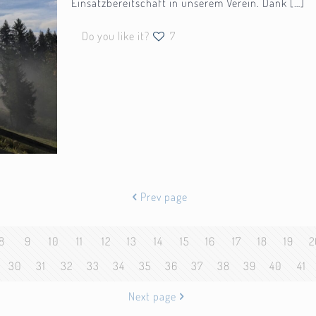
Einsatzbereitschaft in unserem Verein. Dank
[…]
Do you like it?
7
Prev page
8
9
10
11
12
13
14
15
16
17
18
19
2
30
31
32
33
34
35
36
37
38
39
40
41
Next page