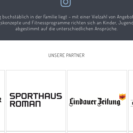
g buchstäblich in der Familie liegt – mit einer Vielzahl von Angeb
ngskonzepte und Fitnessprogramme richten sich an Kinder, Jugend
abgestimmt auf die unterschiedlichen Ansprüche.
UNSERE PARTNER