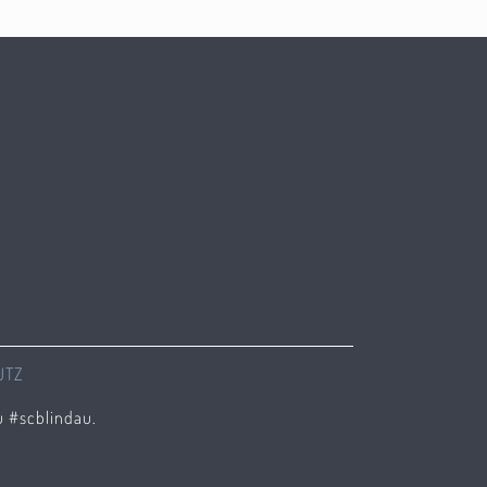
UTZ
u #scblindau.