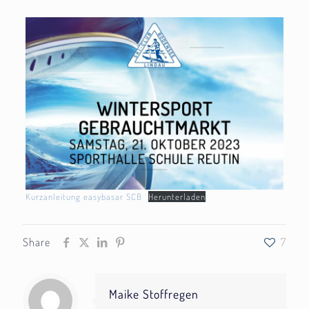
Kurzanleitung easybasar SCB
Herunterladen
Share
7
Maike Stoffregen