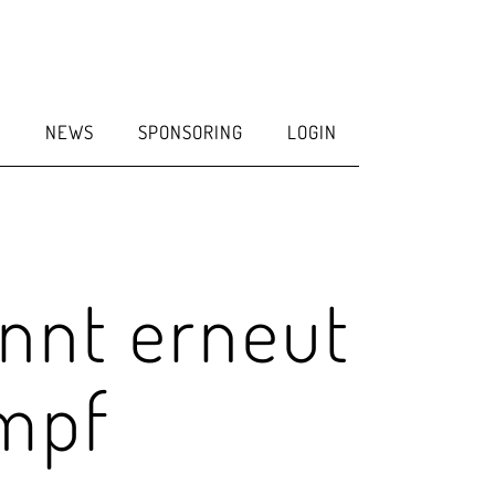
E
NEWS
SPONSORING
LOGIN
innt erneut
mpf