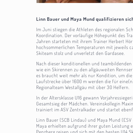
Linn Bauer und Maya Mund qualifizieren sic
Im Juni stiegen die Athleten des regionalen Sc
Koordination. Der vorläufige Höhepunkt des Tr
Jahren starteten mit ihrem Trainer Herbert Hö
hochsommerlichen Temperaturen mit jeweils ca.
Skiteam stolz und unverletzt den Gardasee.
Nach dieser konditionellen und teambildenden 
wie ein Skirennen zu den allgäuweiten Rennser
es braucht weit mehr als nur Kondition, um die
Laufstrecke über 1600 m werden die für eine(n)
Regionalteam Westallgäu mit über 30 Helfern.
In der Altersklasse U16 gewann Vorjahressiege
Gesamtsieg der Mädchen. Vereinskollegin Maxim
trainiert im ASV Zentralkader und startet ebe
Linn Bauer (SCB Lindau) und Maya Mund (ESV Li
Maya erhielten aufgrund ihrer guten Leistung
Penzberg reisen und sich mit den besten U14 S