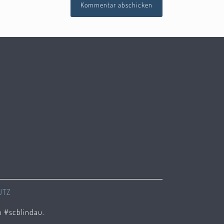
UTZ
u #scblindau.