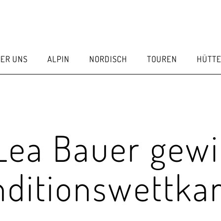
ER UNS
ALPIN
NORDISCH
TOUREN
HÜTT
 Lea Bauer gew
nditionswettka