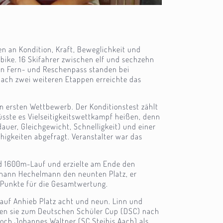
en an Kondition, Kraft, Beweglichkeit und
ike. 16 Skifahrer zwischen elf und sechzehn
den Fern- und Reschenpass standen bei
Nach zwei weiteren Etappen erreichte das
n ersten Wettbewerb. Der Konditionstest zählt
sste es Vielseitigkeitswettkampf heißen, denn
auer, Gleichgewicht, Schnelligkeit) und einer
higkeiten abgefragt. Veranstalter war das
und 1600m-Lauf und erzielte am Ende den
Johann Hechelmann den neunten Platz, er
r Punkte für die Gesamtwertung.
 auf Anhieb Platz acht und neun. Linn und
den sie zum Deutschen Schüler Cup (DSC) nach
och Johannes Waltner (SC Steibis Aach) als