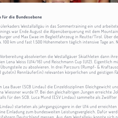
h für die Bundesebene
hülerkaders Westallallgäu in das Sommertraining ein und arbeitet
ainings war Ende August die Alpenüberquerung mit dem Mountainb
rburger und Max Ewae im Begleitfahrzeug in Reutte/Tirol. Über 
 100 km und fast 1.500 Höhenmetern täglich intensive Tage an. 
Vorbereitung absolvierten die Westallgäuer Skiathleten dann ihre
ien Lena Weiss (U14/16) und Reischmann Cup (U12). Eigentlich mü
 Übungsteile zu absolvieren. In drei Parcours (Rumpf- & Kraftausd
 gute(n) Rennläufer(in) relevanten körperlichen und geistigen Fä
rin Lea Bauer (SCB Lindau) die Einzeldisziplinen Gleichgewicht 
a Wiessner wurde 17. Bei den gleichaltrigen Jungen erreichte 
nfalls für den SCB. Luca Mund (ESV Lindau) sammelte als Zwölfte
ndau) starteten als jahrgangsjüngere in der U14 und erreichten
 eine Einladung zum bundesweiten Leistungsvergleich. Dafür wer
kifahrern Deutschland messen. Aus dem Westallgäu konnte sich n