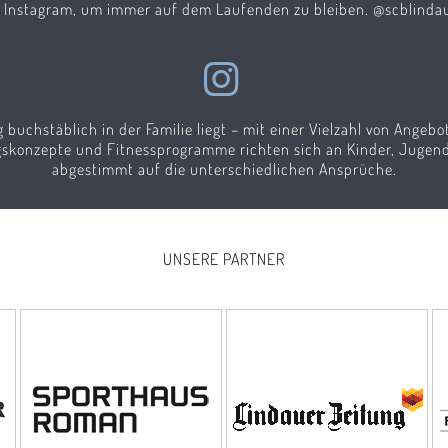
f Instagram, um immer auf dem Laufenden zu bleiben. @scblinda
g buchstäblich in der Familie liegt – mit einer Vielzahl von Angeb
ngskonzepte und Fitnessprogramme richten sich an Kinder, Jugend
abgestimmt auf die unterschiedlichen Ansprüche.
UNSERE PARTNER