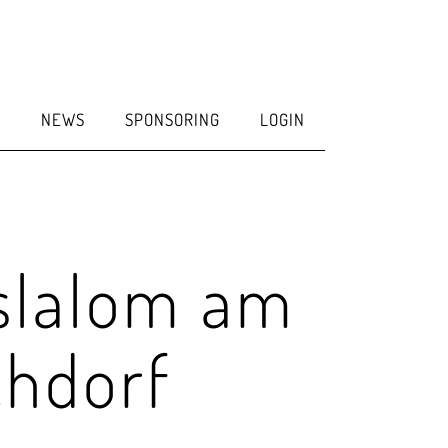
E
NEWS
SPONSORING
LOGIN
nslalom am
chdorf