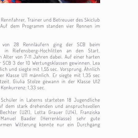
 Rennfahrer, Trainer und Betreuuer des Skiclub
: Auf dem Programm standen vier Rennen im
ng von 28 Rennläufern ging der SCB beim
en in Riefensberg-Hochlitten an den Start.
 Alter von 7-11 Jahren dabei. Auf einer harten
er SCB 3 der 10 Wertungsklassen gewinnen. Lea
ich und siegte mit 1,55 sec. Vorsprung. Ähnlich
er Klasse U11 männlich. Er siegte mit 1,35 sec
zeit. Giulia Stolze gewann in der Klasse U12
 Konkurrenz: 1,33 sec.
Schüler in Laterns starteten 18 Jugendliche
f dem stark drehenden und anspruchsvollen
Bechter (U21), Lotta Grauer (U14), Franziska
Manuel Baader (Herrenklasse) sehr gute
armen Witterung konnte nur ein Durchgang