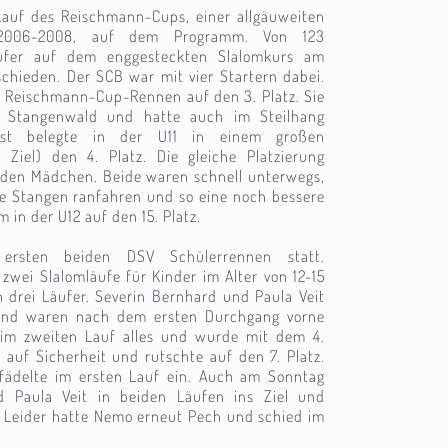
auf des Reischmann-Cups, einer allgäuweiten
 2006-2008, auf dem Programm. Von 123
ufer auf dem enggesteckten Slalomkurs am
schieden. Der SCB war mit vier Startern dabei.
n Reischmann-Cup-Rennen auf den 3. Platz. Sie
n Stangenwald und hatte auch im Steilhang
st belegte in der U11 in einem großen
 Ziel) den 4. Platz. Die gleiche Platzierung
 den Mädchen. Beide waren schnell unterwegs,
e Stangen ranfahren und so eine noch bessere
m in der U12 auf den 15. Platz.
rsten beiden DSV Schülerrennen statt.
zwei Slalomläufe für Kinder im Alter von 12-15
 drei Läufer. Severin Bernhard und Paula Veit
und waren nach dem ersten Durchgang vorne
h im zweiten Lauf alles und wurde mit dem 4.
 auf Sicherheit und rutschte auf den 7. Platz.
ädelte im ersten Lauf ein. Auch am Sonntag
 Paula Veit in beiden Läufen ins Ziel und
0. Leider hatte Nemo erneut Pech und schied im