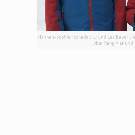
Hannah-Sophie Tschada (li.) und Lea Bauer (r
über Rang Vier und 