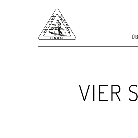
ÜB
VIER 