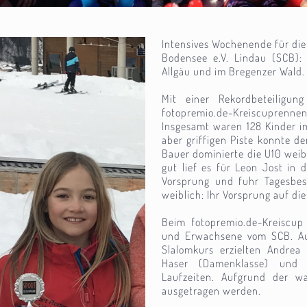
Intensives Wochenende für die
Bodensee e.V. Lindau (SCB)
Allgäu und im Bregenzer Wald.
Mit einer Rekordbeteiligu
fotopremio.de-Kreiscuprenn
Insgesamt waren 128 Kinder im
aber griffigen Piste konnte d
Bauer dominierte die U10 weibl
gut lief es für Leon Jost in d
Vorsprung und fuhr Tagesbest
weiblich: Ihr Vorsprung auf die
Beim fotopremio.de-Kreiscup 
und Erwachsene vom SCB. Au
Slalomkurs erzielten Andrea 
Haser (Damenklasse) und 
Laufzeiten. Aufgrund der w
ausgetragen werden.