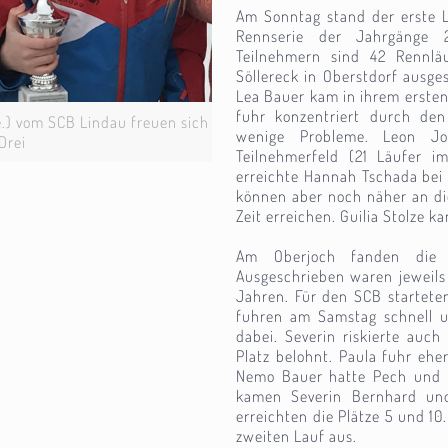
Am Sonntag stand der erste L
Rennserie der Jahrgänge
Teilnehmern sind 42 Rennlä
Söllereck in Oberstdorf ausge
Lea Bauer kam in ihrem erste
fuhr konzentriert durch de
e.) vom SCB Lindau freuen sich
wenige Probleme. Leon Jo
Drei
Teilnehmerfeld (21 Läufer im
erreichte Hannah Tschada bei
können aber noch näher an di
Zeit erreichen. Guilia Stolze ka
Am Oberjoch fanden die e
Ausgeschrieben waren jeweils 
Jahren. Für den SCB starteten
fuhren am Samstag schnell 
dabei. Severin riskierte auc
Platz belohnt. Paula fuhr eher
Nemo Bauer hatte Pech und f
kamen Severin Bernhard und
erreichten die Plätze 5 und 1
zweiten Lauf aus.