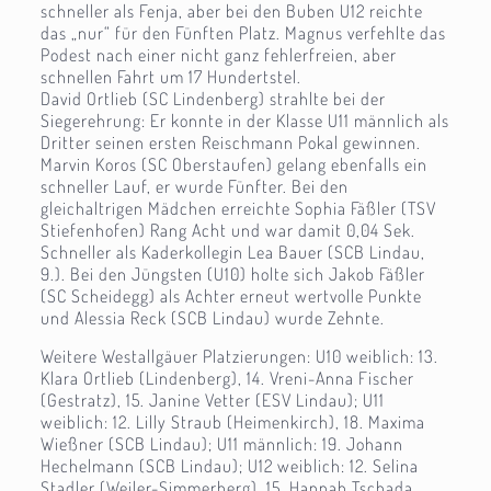
schneller als Fenja, aber bei den Buben U12 reichte
das „nur“ für den Fünften Platz. Magnus verfehlte das
Podest nach einer nicht ganz fehlerfreien, aber
schnellen Fahrt um 17 Hundertstel.
David Ortlieb (SC Lindenberg) strahlte bei der
Siegerehrung: Er konnte in der Klasse U11 männlich als
Dritter seinen ersten Reischmann Pokal gewinnen.
Marvin Koros (SC Oberstaufen) gelang ebenfalls ein
schneller Lauf, er wurde Fünfter. Bei den
gleichaltrigen Mädchen erreichte Sophia Fäßler (TSV
Stiefenhofen) Rang Acht und war damit 0,04 Sek.
Schneller als Kaderkollegin Lea Bauer (SCB Lindau,
9.). Bei den Jüngsten (U10) holte sich Jakob Fäßler
(SC Scheidegg) als Achter erneut wertvolle Punkte
und Alessia Reck (SCB Lindau) wurde Zehnte.
Weitere Westallgäuer Platzierungen: U10 weiblich: 13.
Klara Ortlieb (Lindenberg), 14. Vreni-Anna Fischer
(Gestratz), 15. Janine Vetter (ESV Lindau); U11
weiblich: 12. Lilly Straub (Heimenkirch), 18. Maxima
Wießner (SCB Lindau); U11 männlich: 19. Johann
Hechelmann (SCB Lindau); U12 weiblich: 12. Selina
Stadler (Weiler-Simmerberg), 15. Hannah Tschada