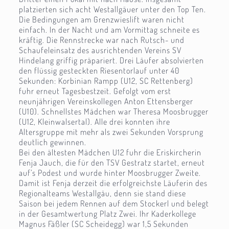
platzierten sich acht Westallgäuer unter den Top Ten.
Die Bedingungen am Grenzwieslift waren nicht
einfach. In der Nacht und am Vormittag schneite es
kräftig. Die Rennstrecke war nach Rutsch- und
Schaufeleinsatz des ausrichtenden Vereins SV
Hindelang griffig präpariert. Drei Läufer absolvierten
den flüssig gesteckten Riesentorlauf unter 40
Sekunden: Korbinian Rampp (U12, SC Rettenberg)
fuhr erneut Tagesbestzeit. Gefolgt vom erst
neunjährigen Vereinskollegen Anton Ettensberger
(U10). Schnellstes Mädchen war Theresa Moosbrugger
(U12, Kleinwalsertal). Alle drei konnten ihre
Altersgruppe mit mehr als zwei Sekunden Vorsprung
deutlich gewinnen.
Bei den ältesten Mädchen U12 fuhr die Eriskircherin
Fenja Jauch, die für den TSV Gestratz startet, erneut
auf’s Podest und wurde hinter Moosbrugger Zweite.
Damit ist Fenja derzeit die erfolgreichste Läuferin des
Regionalteams Westallgäu, denn sie stand diese
Saison bei jedem Rennen auf dem Stockerl und belegt
in der Gesamtwertung Platz Zwei. Ihr Kaderkollege
Magnus Fäßler (SC Scheidegg) war 1,5 Sekunden